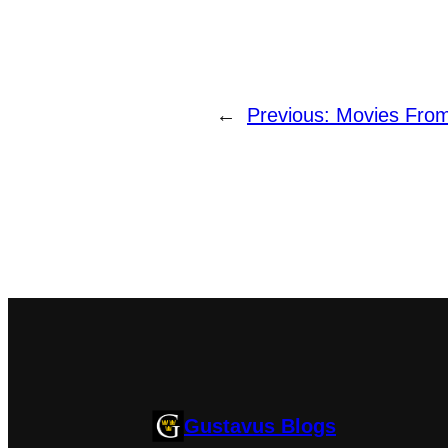
←
Previous:
Movies From
Gustavus Blogs