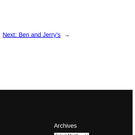
Next:
Ben and Jerry’s
→
Archives