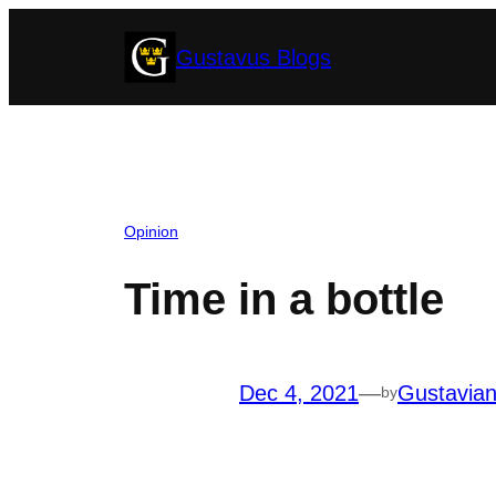
Skip
Gustavus Blogs
to
content
Opinion
Time in a bottle
Dec 4, 2021
—
Gustavia
by