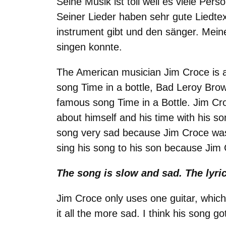
Seine Musik ist toll weil es viele Pers
Seiner Lieder haben sehr gute Liedtext
instrument gibt und den sänger. Meine
singen konnte.
The American musician Jim Croce is a 
song Time in a bottle, Bad Leroy Brow
famous song Time in a Bottle. Jim Croc
about himself and his time with his s
song very sad because Jim Croce was 
sing his song to his son because Jim 
The song is slow and sad. The lyrics
Jim Croce only uses one guitar, whic
it all the more sad. I think his song g