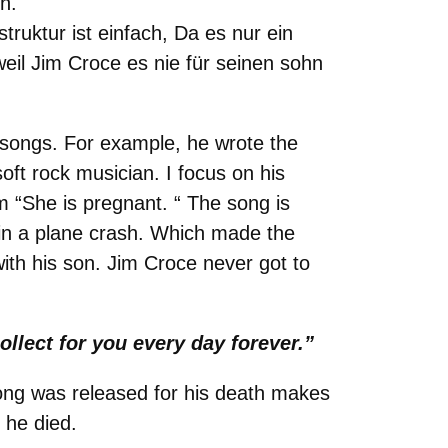
en.
truktur ist einfach, Da es nur ein
eil Jim Croce es nie für seinen sohn
d songs. For example, he wrote the
ft rock musician. I focus on his
m “She is pregnant. “ The song is
 in a plane crash. Which made the
th his son. Jim Croce never got to
collect for you every day forever.”
ong was released for his death makes
t he died.