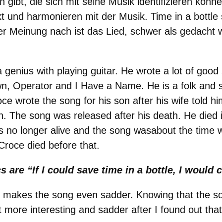
on gibt, die sich mit seine Musik identifizieren konn
 und harmonieren mit der Musik. Time in a bottle s
r Meinung nach ist das Lied, schwer als gedacht w
genius with playing guitar. He wrote a lot of goo
n, Operator and I Have a Name. He is a folk and so
e wrote the song for his son after his wife told hi
on. The song was released after his death. He died
no longer alive and the song wasabout the time wi
Croce died before that.
 are “If I could save time in a bottle, I would 
h makes the song even sadder. Knowing that the s
ot more interesting and sadder after I found out tha